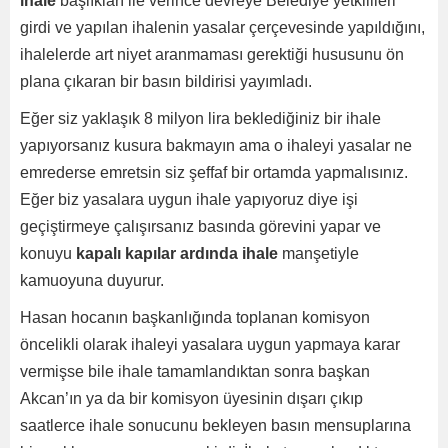
ihale
başlıkları ile verince devreye Belediye yetkilileri
girdi ve yapılan ihalenin yasalar çerçevesinde yapıldığını,
ihalelerde art niyet aranmaması gerektiği hususunu ön
plana çıkaran bir basın bildirisi yayımladı.
Eğer siz yaklaşık 8 milyon lira beklediğiniz bir ihale
yapıyorsanız kusura bakmayın ama o ihaleyi yasalar ne
emrederse emretsin siz şeffaf bir ortamda yapmalısınız.
Eğer biz yasalara uygun ihale yapıyoruz diye işi
geçiştirmeye çalışırsanız basında görevini yapar ve
konuyu
kapalı kapılar ardında ihale
manşetiyle
kamuoyuna duyurur.
Hasan hocanın başkanlığında toplanan komisyon
öncelikli olarak ihaleyi yasalara uygun yapmaya karar
vermişse bile ihale tamamlandıktan sonra başkan
Akcan’ın ya da bir komisyon üyesinin dışarı çıkıp
saatlerce ihale sonucunu bekleyen basın mensuplarına