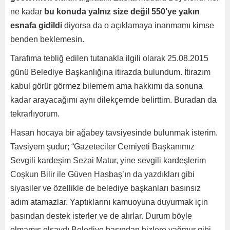
ne kadar
bu konuda yalnız size değil 550’ye yakın
esnafa gidildi
diyorsa da o açıklamaya inanmamı kimse
benden beklemesin.
Tarafıma tebliğ edilen tutanakla ilgili olarak 25.08.2015
günü Belediye Başkanlığına itirazda bulundum. İtirazım
kabul görür görmez bilemem ama hakkımı da sonuna
kadar arayacağımı aynı dilekçemde belirttim. Buradan da
tekrarlıyorum.
Hasan hocaya bir ağabey tavsiyesinde bulunmak isterim.
Tavsiyem şudur; “Gazeteciler Cemiyeti Başkanımız
Sevgili kardeşim Sezai Matur, yine sevgili kardeşlerim
Coşkun Bilir ile Güven Hasbaş’ın da yazdıkları gibi
siyasiler ve özellikle de belediye başkanları basınsız
adım atamazlar. Yaptıklarını kamuoyuna duyurmak için
basından destek isterler ve de alırlar. Durum böyle
olmamış olsaydı Belediye basından bizlere yağmur gibi