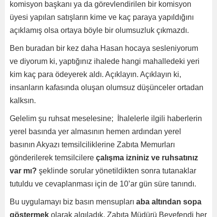
komisyon başkanı ya da görevlendirilen bir komisyon
üyesi yapılan satışların kime ve kaç paraya yapıldığını
açıklamış olsa ortaya böyle bir olumsuzluk çıkmazdı.
Ben buradan bir kez daha Hasan hocaya sesleniyorum
ve diyorum ki, yaptığınız ihalede hangi mahalledeki yeri
kim kaç para ödeyerek aldı. Açıklayın. Açıklayın ki,
insanların kafasında oluşan olumsuz düşünceler ortadan
kalksın.
Gelelim şu ruhsat meselesine; İhalelerle ilgili haberlerin
yerel basında yer almasının hemen ardından yerel
basının Akyazı temsilciliklerine Zabıta Memurları
gönderilerek temsilcilere
çalışma izniniz ve ruhsatınız
var mı?
şeklinde sorular yönetildikten sonra tutanaklar
tutuldu ve cevaplanması için de 10’ar gün süre tanındı.
Bu uygulamayı biz basın mensupları
aba altından sopa
göstermek
olarak algıladık. Zabıta Müdürü Beyefendi her