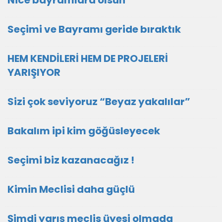
Nice bayramlara olsun
Seçimi ve Bayramı geride bıraktık
HEM KENDİLERİ HEM DE PROJELERİ
YARIŞIYOR
Sizi çok seviyoruz “Beyaz yakalılar”
Bakalım ipi kim göğüsleyecek
Seçimi biz kazanacağız !
Kimin Meclisi daha güçlü
Şimdi yarış meclis üyesi olmada