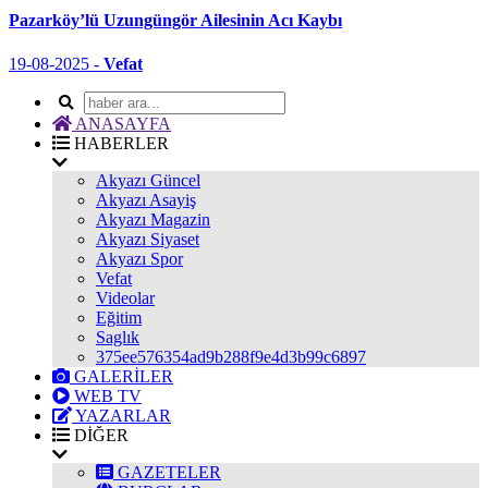
Pazarköy’lü Uzungüngör Ailesinin Acı Kaybı
19-08-2025 -
Vefat
ANASAYFA
HABERLER
Akyazı Güncel
Akyazı Asayiş
Akyazı Magazin
Akyazı Siyaset
Akyazı Spor
Vefat
Videolar
Eğitim
Saglık
375ee576354ad9b288f9e4d3b99c6897
GALERİLER
WEB TV
YAZARLAR
DİĞER
GAZETELER