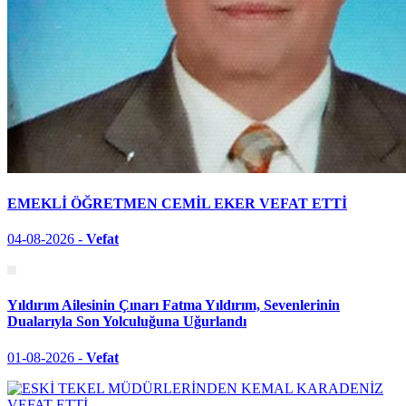
EMEKLİ ÖĞRETMEN CEMİL EKER VEFAT ETTİ
04-08-2026 -
Vefat
Yıldırım Ailesinin Çınarı Fatma Yıldırım, Sevenlerinin
Dualarıyla Son Yolculuğuna Uğurlandı
01-08-2026 -
Vefat