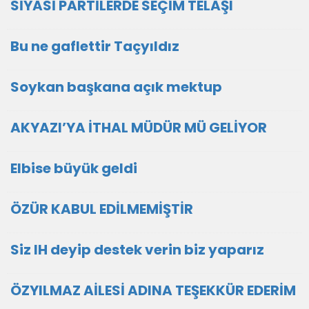
SİYASİ PARTİLERDE SEÇİM TELAŞI
Bu ne gaflettir Taçyıldız
Soykan başkana açık mektup
AKYAZI’YA İTHAL MÜDÜR MÜ GELİYOR
Elbise büyük geldi
ÖZÜR KABUL EDİLMEMİŞTİR
Siz IH deyip destek verin biz yaparız
ÖZYILMAZ AİLESİ ADINA TEŞEKKÜR EDERİM