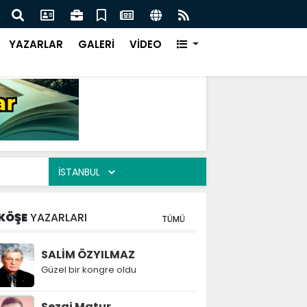
azı karayolu Ulaşıma kapatıldı
KÜÇÜ
YAZARLAR
GALERİ
VİDEO
KÖŞE
YAZARLARI
TÜMÜ
SALİM ÖZYILMAZ
Güzel bir kongre oldu
Sezai Matur