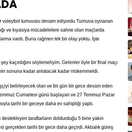
ADA
dır voleybol turnuvası devam ediyordu
Turnuva oynanan
ldığı ve kıyasıya mücadelelere sahne olan maçlarda
darma vardı. Buna rağmen tek bir olay yoktu. İşte
şey kaçırdığını söylemeliyim. Gelenler öyle bir final maçı
rlerinin sonuna kadar anlatacak kadar mükemmeldi.
çiyi belirleyecek olan ve bir gün bir gece devam eden
26 Temmuz Cumartesi günü başlayan ve 27 Temmuz Pazar
ıyla tarihi bir geceye daha ev sahipliği yaptı.
ı destekleyen taraftarların doldurduğu 5 bine yakın
i gerçekten tarihi bir gece daha geçirdi. Akbalık güreş