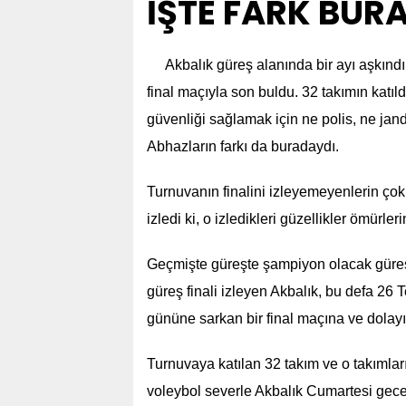
İŞTE FARK BUR
Akbalık güreş alanında bir ayı aşkın
final maçıyla son buldu. 32 takımın katı
güvenliği sağlamak için ne polis, ne jan
Abhazların farkı da buradaydı.
Turnuvanın finalini izleyemeyenlerin çok 
izledi ki, o izledikleri güzellikler ömü
Geçmişte güreşte şampiyon olacak güreş
güreş finali izleyen Akbalık, bu defa 
gününe sarkan bir final maçına ve dolayıs
Turnuvaya katılan 32 takım ve o takımlar
voleybol severle Akbalık Cumartesi geces