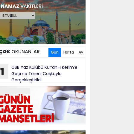
NAMAZ
VAKİTLERİ
ÇOK
OKUNANLAR
Gün
Hafta
Ay
GSB Yaz Kulübü Kur’an-ı Kerim’e
1
Geçme Töreni Coşkuyla
Gerçekleştirildi