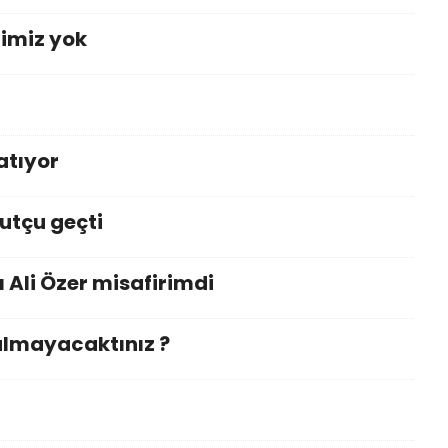
imiz yok
atıyor
utçu geçti
 Ali Özer misafirimdi
almayacaktınız ?