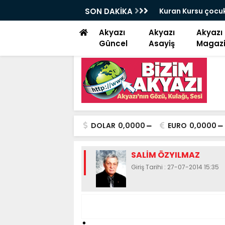
 çay keyfi
SON DAKİKA
Saadet Partisi Aky
yemektir”
Akyazı
Akyazı
Akyazı
Güncel
Asayiş
Magaz
DOLAR
0,0000
EURO
0,0000
SALİM ÖZYILMAZ
Giriş Tarihi : 27-07-2014 15:35