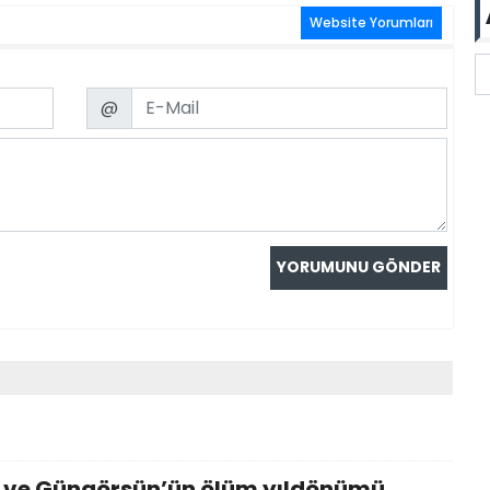
Website Yorumları
Email
@
 ve Güngörsün’ün ölüm yıldönümü