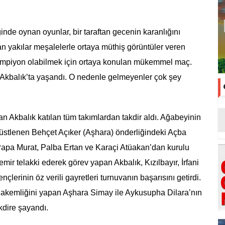
ğinde oynan oyunlar, bir taraftan gecenin karanlığını
tan yakılar meşalelerle ortaya müthiş görüntüler veren
a şampiyon olabilmek için ortaya konulan mükemmel maç.
i Akbalık’ta yaşandı. O nedenle gelmeyenler çok şey
pan Akbalık katılan tüm takımlardan takdir aldı. Ağabeyinin
 üstlenen Behçet Açıker (Aşhara) önderliğindeki Açba
Papa Murat, Palba Ertan ve Karaçi Atüakan’dan kurulu
 emir telakki ederek görev yapan Akbalık, Kızılbayır, İrfani
lerinin öz verili gayretleri turnuvanın başarısını getirdi.
akemliğini yapan Aşhara Simay ile Aykusupha Dilara’nın
akdire şayandı.