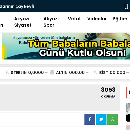
azı İlçe başkanı Alan “ Bizim niyetimiz üzüm
Kuzuluk Aky
Akyazı
Akyazı
Vefat
Videolar
Eğitim
in
Siyaset
Spor
STERLIN
0,0000
ALTIN
000,00
BİST
00.000
3053
OKUNMA