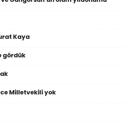
Murat Kaya
e gördük
cak
ce Milletvekili yok