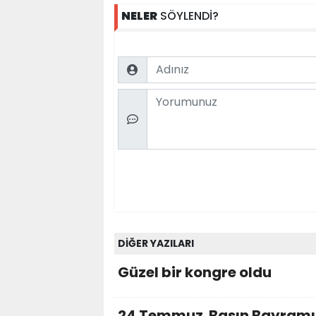
NELER
SÖYLENDİ?
Name
Comment
DİĞER YAZILARI
Güzel bir kongre oldu
24 Temmuz Basın Bayramı