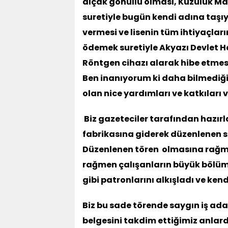
alçak gönüllü olması, Kuzuluk M
suretiyle bugün kendi adına taşıya
vermesi ve lisenin tüm ihtiyaçların
ödemek suretiyle Akyazı Devlet 
Röntgen cihazı alarak hibe etmesi
Ben inanıyorum ki daha bilmediğ
olan nice yardımları ve katkıları v
Biz gazeteciler tarafından hazırl
fabrikasına giderek düzenlenen sa
Düzenlenen tören
olmasına rağme
rağmen çalışanların büyük bölümü
gibi patronlarını alkışladı ve kend
Biz bu sade törende saygın iş adam
belgesini takdim ettiğimiz anlar