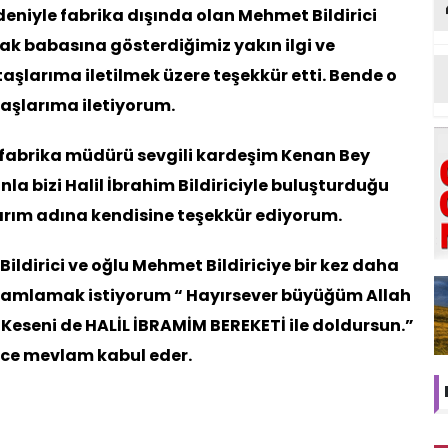
nedeniyle fabrika dışında olan Mehmet Bildirici
ak babasına gösterdiğimiz yakın ilgi ve
aşlarıma iletilmek üzere teşekkür etti. Bende o
aşlarıma iletiyorum.
 fabrika müdürü sevgili kardeşim Kenan Bey
nla bizi Halil İbrahim Bildiriciyle buluşturduğu
arım adına kendisine teşekkür ediyorum.
Bildirici ve oğlu Mehmet Bildiriciye bir kez daha
mamlamak istiyorum “ Hayırsever büyüğüm Allah
. Keseni de HALİL İBRAMİM BEREKETİ ile doldursun.”
üce mevlam kabul eder.