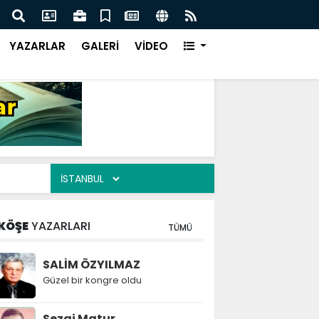
KÜÇÜCEKLİ EKER AİLESİNİN ACILI GÜNÜ
YAZARLAR
GALERİ
VİDEO
KÖŞE
YAZARLARI
TÜMÜ
SALİM ÖZYILMAZ
Güzel bir kongre oldu
Sezai Matur