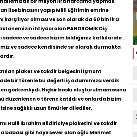
ahallemizde bir milyon lira harcama yapmak
n lise binasını yapıp Milli Eğitimin emrine
ı karşılıyor olması ve son olarak da 60 bin lira
Hastanemizin ihtiyacı olan PANOROMİK Diş
 sadece ve sadece bizim bildiğimiz katkılarıdır.
imiz ve sadece kendisinde sır olarak durmakta
ardır.
atılan plaket ve takdir belgesini İşmont
de bir törenle bu değerli iş adamımıza verdik.
n görkemliydi. Hiçbir baskı oluşturulmamasına
 düzenlenen o törene katıldı ve onlarda bizim
isine sağlıklı uzun ömürler dilediler.
ı Halil İbrahim Bildiriciye plaketini ve takdir
da babası gibi hayırsever olan oğlu Mehmet