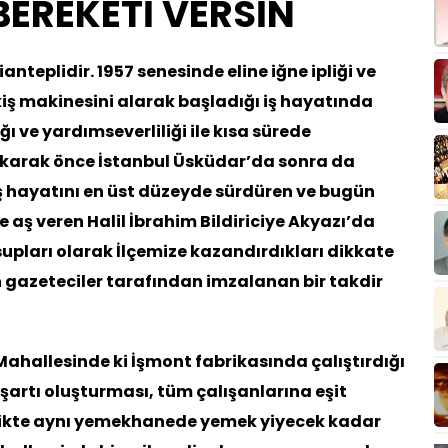
BEREKETİ VERSİN
ianteplidir. 1957 senesinde eline iğne ipliği ve
kiş makinesini alarak başladığı iş hayatında
ı ve yardımseverliliği ile kısa sürede
ıkarak önce İstanbul Üsküdar’da sonra da
ş hayatını en üst düzeyde sürdüren ve bugün
e aş veren Halil İbrahim Bildiriciye Akyazı’da
pları olarak İlçemize kazandırdıkları dikkate
n gazeteciler tarafından imzalanan bir takdir
 Mahallesinde ki İşmont fabrikasında çalıştırdığı
artı oluşturması, tüm çalışanlarına eşit
likte aynı yemekhanede yemek yiyecek kadar