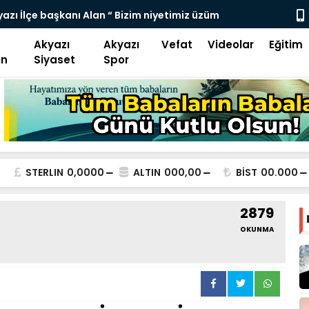
luk Akyazı karayolu Ulaşıma kapatıldı
Akyazı
Akyazı
Vefat
Videolar
Eğitim
in
Siyaset
Spor
STERLIN
0,0000
ALTIN
000,00
BİST
00.000
2879
OKUNMA