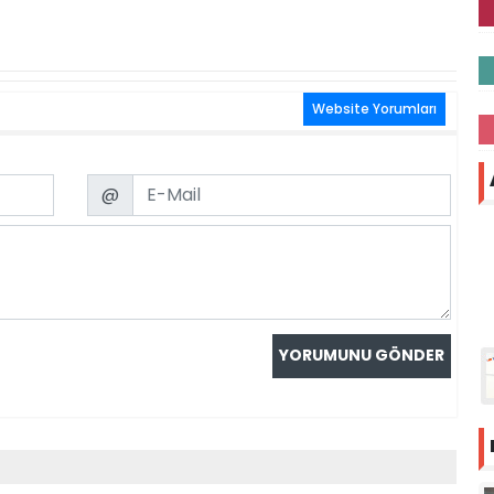
Website Yorumları
Email
@