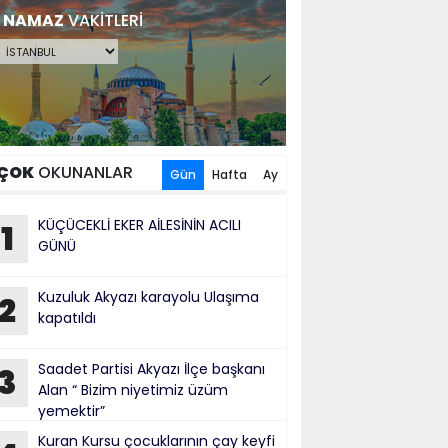
NAMAZ
VAKİTLERİ
ÇOK
OKUNANLAR
Gün
Hafta
Ay
KÜÇÜCEKLİ EKER AİLESİNİN ACILI
1
GÜNÜ
Kuzuluk Akyazı karayolu Ulaşıma
2
kapatıldı
Saadet Partisi Akyazı İlçe başkanı
3
Alan “ Bizim niyetimiz üzüm
yemektir”
Kuran Kursu çocuklarının çay keyfi