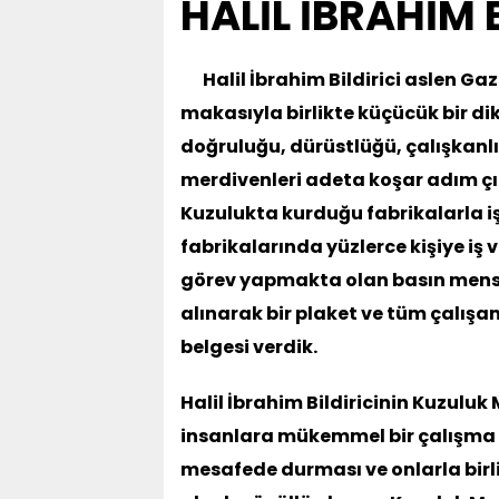
HALİL İBRAHİM 
Halil İbrahim Bildirici aslen Gaz
makasıyla birlikte küçücük bir di
doğruluğu, dürüstlüğü, çalışkanlığ
merdivenleri adeta koşar adım ç
Kuzulukta kurduğu fabrikalarla i
fabrikalarında yüzlerce kişiye iş v
görev yapmakta olan basın mensu
alınarak bir plaket ve tüm çalışa
belgesi verdik.
Halil İbrahim Bildiricinin Kuzuluk
insanlara mükemmel bir çalışma ş
mesafede durması ve onlarla bir