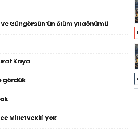
 ve Güngörsün’ün ölüm yıldönümü
Murat Kaya
e gördük
cak
ce Milletvekili yok