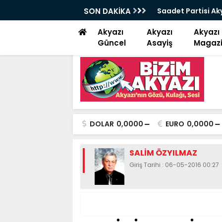
isi Akyazı İlçe başkanı Alan “ Bizim niyetimiz üzüm
SON DAKİKA
Kuzu
Akyazı
Akyazı
Akyazı
Güncel
Asayiş
Magaz
DOLAR
0,0000
EURO
0,0000
SALİM ÖZYILMAZ
Giriş Tarihi : 06-05-2016 00:27