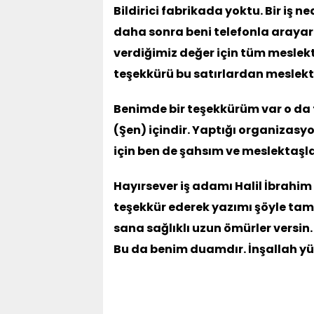
Bildirici fabrikada yoktu. Bir iş 
daha sonra beni telefonla arayar
verdiğimiz değer için tüm meslekt
teşekkürü bu satırlardan meslekt
Benimde bir teşekkürüm var o da
(Şen) içindir. Yaptığı organizasyo
için ben de şahsım ve meslektaşl
Hayırsever iş adamı Halil İbrahim 
teşekkür ederek yazımı şöyle ta
sana sağlıklı uzun ömürler versin
Bu da benim duamdır. İnşallah y