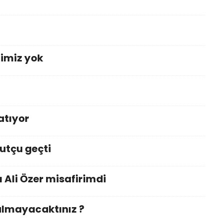
imiz yok
atıyor
utçu geçti
 Ali Özer misafirimdi
almayacaktınız ?