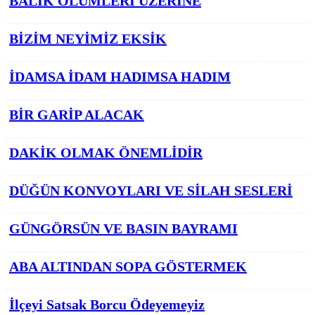
BALIK ÖLÜMLERİ ÜZERİNE
BİZİM NEYİMİZ EKSİK
İDAMSA İDAM HADIMSA HADIM
BİR GARİP ALACAK
DAKİK OLMAK ÖNEMLİDİR
DÜĞÜN KONVOYLARI VE SİLAH SESLERİ
GÜNGÖRSÜN VE BASIN BAYRAMI
ABA ALTINDAN SOPA GÖSTERMEK
İlçeyi Satsak Borcu Ödeyemeyiz