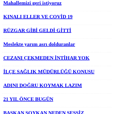
Mahallemizi geri istiyoruz
KINALI ELLER VE COVİD 19
RÜZGAR GİBİ GELDİ GİTTİ
Meslekte yarım asrı dolduranlar
CEZANI ÇEKMEDEN İNTİHAR YOK
İLÇE SAĞLIK MÜDÜRLÜĞÜ KONUSU
ADINI DOĞRU KOYMAK LAZIM
21 YIL ÖNCE BUGÜN
BAŞKAN SOYKAN NEDEN SESSİZ