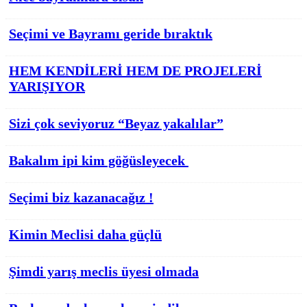
Seçimi ve Bayramı geride bıraktık
HEM KENDİLERİ HEM DE PROJELERİ
YARIŞIYOR
Sizi çok seviyoruz “Beyaz yakalılar”
Bakalım ipi kim göğüsleyecek
Seçimi biz kazanacağız !
Kimin Meclisi daha güçlü
Şimdi yarış meclis üyesi olmada