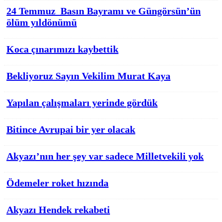
24 Temmuz Basın Bayramı ve Güngörsün’ün
ölüm yıldönümü
Koca çınarımızı kaybettik
Bekliyoruz Sayın Vekilim Murat Kaya
Yapılan çalışmaları yerinde gördük
Bitince Avrupai bir yer olacak
Akyazı’nın her şey var sadece Milletvekili yok
Ödemeler roket hızında
Akyazı Hendek rekabeti