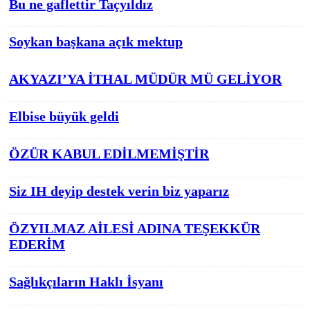
Bu ne gaflettir Taçyıldız
Soykan başkana açık mektup
AKYAZI’YA İTHAL MÜDÜR MÜ GELİYOR
Elbise büyük geldi
ÖZÜR KABUL EDİLMEMİŞTİR
Siz IH deyip destek verin biz yaparız
ÖZYILMAZ AİLESİ ADINA TEŞEKKÜR
EDERİM
Sağlıkçıların Haklı İsyanı