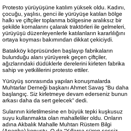
Protesto yürüyüşüne katılım yüksek oldu. Kadını,
çocuğu, yaşlısı, genci ile yürüyüşe katılan bölge
halkı ve çiftçiler toplanma bölgesine aralıksız bir
şekilde kornalarını çalarak traktörleri ile gelmeleri,
yürüyüşü düzenleyenlerle katılanların kararlılığını
ortaya koyması bakımından dikkat çekiciydi.
Batakköy köprüsünden başlayıp fabrikaların
bulunduğu alanı yürüyerek geçen çiftçiler,
ağızlarındaki düdüklerle derelerini kirleten fabrika
sahip ve yetkililerini protesto ettiler.
Yürüyüş sonrasında yapılan konuşmalarda
Muhtarlar Derneği başkanı Ahmet Savaş “Bu daha
başlangıç. Siz kirletmeye devam ederseniz bunun
arkası daha da sert gelecek” dedi.
Sularının kirletilmesine en büyük tepki kuşkusuz
suyu kullanmakta olan mahalleliler oldu. Onların
adına Akbalık Mahalle Muhtarı Rüstem Bilgi
(Ananba) konuştu. O da “Yıllarca süren sessiz