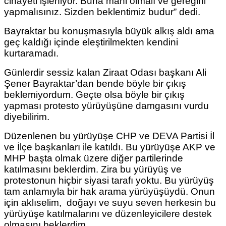
cinayeti işleniyor. Buna mani olmalı ve gereğini
yapmalısınız. Sizden beklentimiz budur” dedi.
Bayraktar bu konuşmasıyla büyük alkış aldı ama
geç kaldığı içinde eleştirilmekten kendini
kurtaramadı.
Günlerdir sessiz kalan Ziraat Odası başkanı Ali
Şener Bayraktar’dan bende böyle bir çıkış
beklemiyordum. Geçte olsa böyle bir çıkış
yapması protesto yürüyüşüne damgasını vurdu
diyebilirim.
Düzenlenen bu yürüyüşe CHP ve DEVA Partisi İl
ve İlçe başkanları ile katıldı. Bu yürüyüşe AKP ve
MHP başta olmak üzere diğer partilerinde
katılmasını beklerdim. Zira bu yürüyüş ve
protestonun hiçbir siyasi tarafı yoktu. Bu yürüyüş
tam anlamıyla bir hak arama yürüyüşüydü. Onun
için aklıselim, doğayı ve suyu seven herkesin bu
yürüyüşe katılmalarını ve düzenleyicilere destek
olmasını beklerdim.