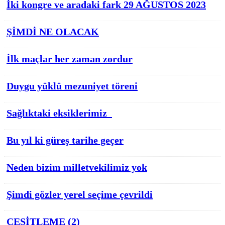
İki kongre ve aradaki fark 29 AĞUSTOS 2023
ŞİMDİ NE OLACAK
İlk maçlar her zaman zordur
Duygu yüklü mezuniyet töreni
Sağlıktaki eksiklerimiz
Bu yıl ki güreş tarihe geçer
Neden bizim milletvekilimiz yok
Şimdi gözler yerel seçime çevrildi
ÇEŞİTLEME (2)