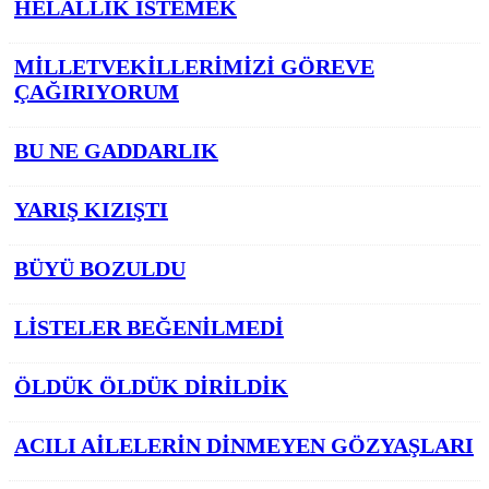
HELALLİK İSTEMEK
MİLLETVEKİLLERİMİZİ GÖREVE
ÇAĞIRIYORUM
BU NE GADDARLIK
YARIŞ KIZIŞTI
BÜYÜ BOZULDU
LİSTELER BEĞENİLMEDİ
ÖLDÜK ÖLDÜK DİRİLDİK
ACILI AİLELERİN DİNMEYEN GÖZYAŞLARI