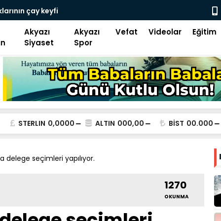
larının çay keyfi
Saadet Part
yemektir”
Akyazı
Akyazı
Vefat
Videolar
Eğitim
in
Siyaset
Spor
STERLIN
0,0000
ALTIN
000,00
BİST
00.000
a delege seçimleri yapılıyor.
1270
OKUNMA
delege seçimleri