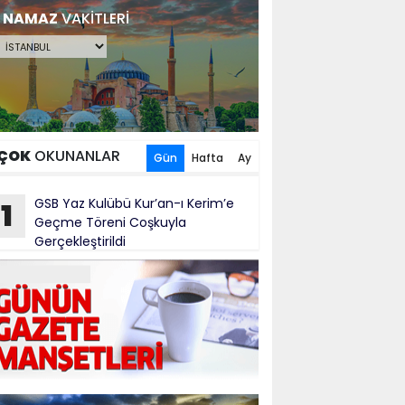
NAMAZ
VAKİTLERİ
ÇOK
OKUNANLAR
Gün
Hafta
Ay
GSB Yaz Kulübü Kur’an-ı Kerim’e
1
Geçme Töreni Coşkuyla
Gerçekleştirildi