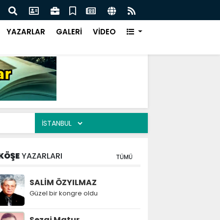
isi Akyazı İlçe başkanı Alan “ Bizim niyetimiz üzüm
Kuzu
YAZARLAR
GALERİ
VİDEO
KÖŞE
YAZARLARI
TÜMÜ
SALİM ÖZYILMAZ
Güzel bir kongre oldu
Sezai Matur