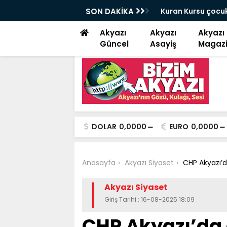
AR PAZARIN KRALI OLMAYA DEVAM EDİYOR
SON DAKİKA
Kuran Kursu çocuk
Akyazı
Akyazı
Akyazı
Güncel
Asayiş
Magaz
DOLAR
0,0000
EURO
0,0000
Anasayfa
Akyazı Siyaset
CHP Akyazı’d
Akyazı Siyaset
Giriş Tarihi : 16-08-2025 18:09
CHP Akyazı’da 