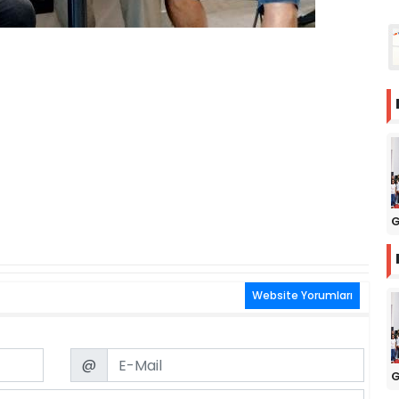
G
Website Yorumları
Email
@
G