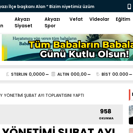
rayolu Ulaşıma kapatıldı
KÜÇÜCEKLİ E
Akyazı
Akyazı
Vefat
Videolar
Eğitim
in
Siyaset
Spor
STERLIN
0,0000
ALTIN
000,00
BİST
00.000
AY YÖNETİMİ ŞUBAT AYI TOPLANTISINI YAPTI
958
OKUNMA
 YÖNETİMİ ŞUBAT AYI