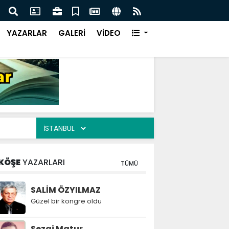
KER AİLESİNİN ACILI GÜNÜ
EMEK
YAZARLAR
GALERİ
VİDEO
KÖŞE
YAZARLARI
TÜMÜ
SALİM ÖZYILMAZ
Güzel bir kongre oldu
Sezai Matur