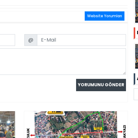
Website Yorumları
Email
@