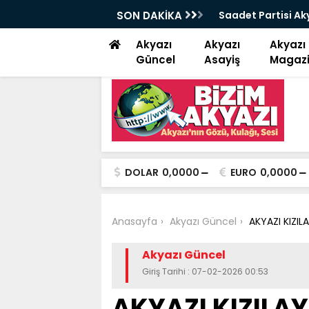
çe başkanı Alan “ Bizim niyetimiz üzüm
SON DAKİKA
Kuzuluk Akyazı ka
Akyazı
Akyazı
Akyazı
Güncel
Asayiş
Magaz
DOLAR
0,0000
EURO
0,0000
Anasayfa
Akyazı Güncel
AKYAZI KIZIL
Akyazı Güncel
Giriş Tarihi : 07-02-2026 00:53
AKYAZI KIZILAY