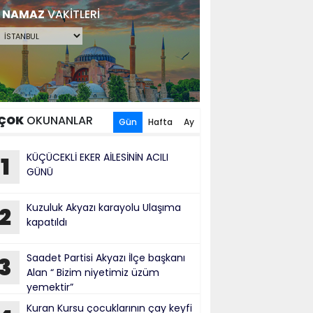
NAMAZ
VAKİTLERİ
ÇOK
OKUNANLAR
Gün
Hafta
Ay
KÜÇÜCEKLİ EKER AİLESİNİN ACILI
1
GÜNÜ
Kuzuluk Akyazı karayolu Ulaşıma
2
kapatıldı
Saadet Partisi Akyazı İlçe başkanı
3
Alan “ Bizim niyetimiz üzüm
yemektir”
Kuran Kursu çocuklarının çay keyfi