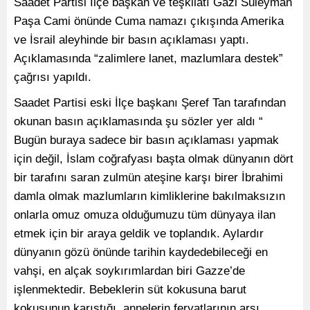
Saadet Partisi İlçe başkan ve teşkilatı Gazi Süleyman
Paşa Cami önünde Cuma namazı çıkışında Amerika
ve İsrail aleyhinde bir basın açıklaması yaptı.
Açıklamasında “zalimlere lanet, mazlumlara destek”
çağrısı yapıldı.
Saadet Partisi eski İlçe başkanı Şeref Tan tarafından
okunan basın açıklamasında şu sözler yer aldı “
Bugün buraya sadece bir basın açıklaması yapmak
için değil, İslam coğrafyası başta olmak dünyanın dört
bir tarafını saran zulmün ateşine karşı birer İbrahimi
damla olmak mazlumların kimliklerine bakılmaksızın
onlarla omuz omuza olduğumuzu tüm dünyaya ilan
etmek için bir araya geldik ve toplandık. Aylardır
dünyanın gözü önünde tarihin kaydedebileceği en
vahşi, en alçak soykırımlardan biri Gazze’de
işlenmektedir. Bebeklerin süt kokusuna barut
kokusunun karıştığı, annelerin feryatlarının arşı