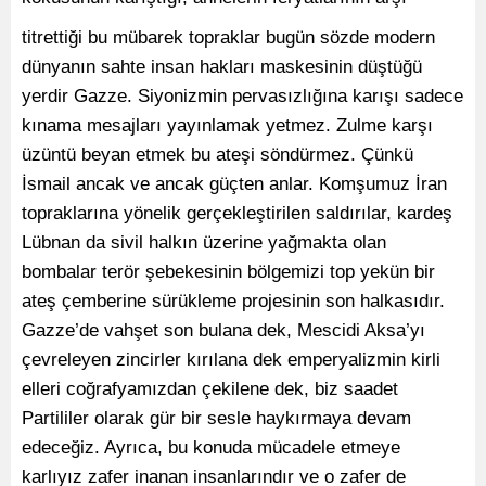
titrettiği bu mübarek topraklar bugün sözde modern
dünyanın sahte insan hakları maskesinin düştüğü
yerdir Gazze. Siyonizmin pervasızlığına karışı sadece
kınama mesajları yayınlamak yetmez. Zulme karşı
üzüntü beyan etmek bu ateşi söndürmez. Çünkü
İsmail ancak ve ancak güçten anlar. Komşumuz İran
topraklarına yönelik gerçekleştirilen saldırılar, kardeş
Lübnan da sivil halkın üzerine yağmakta olan
bombalar terör şebekesinin bölgemizi top yekün bir
ateş çemberine sürükleme projesinin son halkasıdır.
Gazze’de vahşet son bulana dek, Mescidi Aksa’yı
çevreleyen zincirler kırılana dek emperyalizmin kirli
elleri coğrafyamızdan çekilene dek, biz saadet
Partililer olarak gür bir sesle haykırmaya devam
edeceğiz. Ayrıca, bu konuda mücadele etmeye
karlıyız zafer inanan insanlarındır ve o zafer de