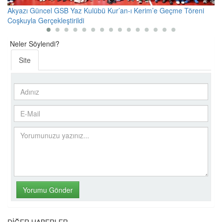
Akyazı Güncel
GSB Yaz Kulübü Kur’an-ı Kerim’e Geçme Töreni
Ak
Coşkuyla Gerçekleştirildi
O
Neler Söylendi?
Site