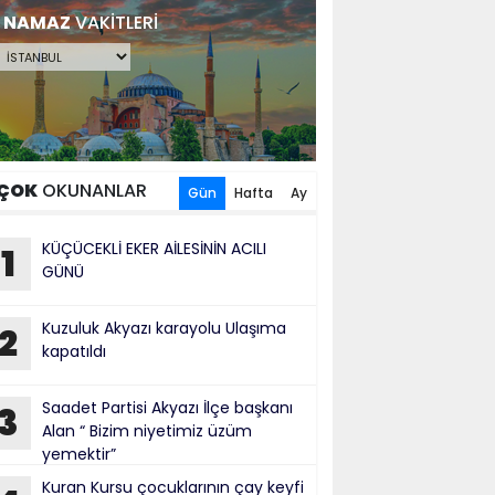
NAMAZ
VAKİTLERİ
ÇOK
OKUNANLAR
Gün
Hafta
Ay
KÜÇÜCEKLİ EKER AİLESİNİN ACILI
1
GÜNÜ
Kuzuluk Akyazı karayolu Ulaşıma
2
kapatıldı
Saadet Partisi Akyazı İlçe başkanı
3
Alan “ Bizim niyetimiz üzüm
yemektir”
Kuran Kursu çocuklarının çay keyfi