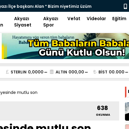
rayolu Ulaşıma kapatıldı
KÜÇÜCEKLİ E
Akyazı
Akyazı
Vefat
Videolar
Eğitim
in
Siyaset
Spor
STERLIN
0,0000
ALTIN
000,00
BİST
00.000
iyesinde mutlu son
638
OKUNMA
esinde mutlu son