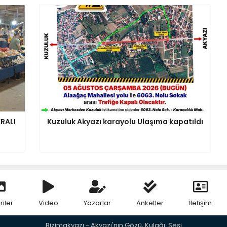
RALI
Kuzuluk Akyazı karayolu Ulaşıma kapatıldı
riler
Video
Yazarlar
Anketler
İletişim
Bizimakyazı - Akyazı'nın Gözü, Kulağı, Sesi