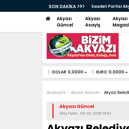
çe başkanı Alan “ Bizim niyetimiz üzüm
SON DAKİKA
Kuzuluk Akyazı ka
Akyazı
Akyazı
Akyazı
Güncel
Asayiş
Magaz
DOLAR
0,0000
EURO
0,0000
Anasayfa
Akyazı Güncel
Akyazı Beled
Akyazı Güncel
Giriş Tarihi : 09-02-2026 19:52
Akyazı Belediy