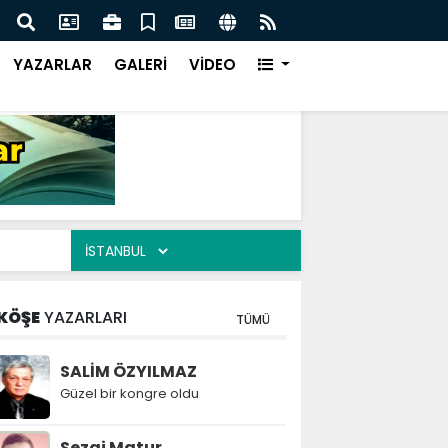
KER AİLESİNİN ACILI GÜNÜ
EMEK
YAZARLAR
GALERİ
VİDEO
KÖŞE
YAZARLARI
TÜMÜ
SALİM ÖZYILMAZ
Güzel bir kongre oldu
Sezai Matur