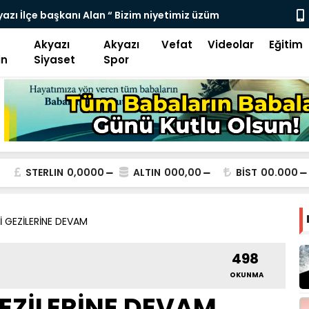
azı İlçe başkanı Alan “ Bizim niyetimiz üzüm
Kuzuluk Aky
Akyazı
Akyazı
Vefat
Videolar
Eğitim
in
Siyaset
Spor
STERLIN
0,0000
ALTIN
000,00
BİST
00.000
İ GEZİLERİNE DEVAM
498
OKUNMA
GEZİLERİNE DEVAM