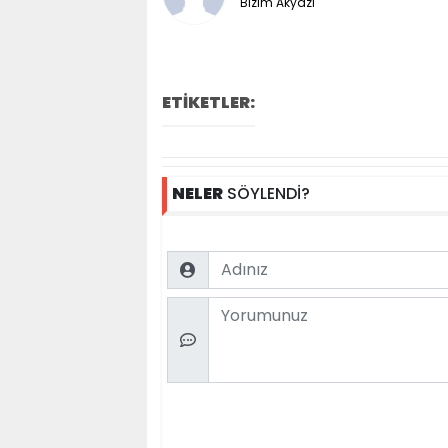
Bizim Akyazı
ETİKETLER:
NELER
SÖYLENDİ?
Name
Comment