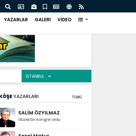
azı karayolu Ulaşıma kapatıldı
KÜÇÜ
YAZARLAR
GALERİ
VİDEO
KÖŞE
YAZARLARI
TÜMÜ
SALİM ÖZYILMAZ
Güzel bir kongre oldu
Sezai Matur