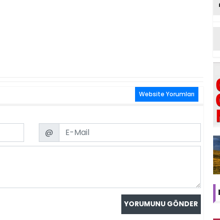
Website Yorumları
Email
@