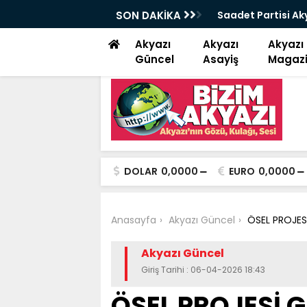
 çay keyfi
SON DAKİKA
Saadet Partisi Aky
yemektir”
Akyazı
Akyazı
Akyazı
Güncel
Asayiş
Magaz
DOLAR
0,0000
EURO
0,0000
Anasayfa
Akyazı Güncel
ÖSEL PROJES
Akyazı Güncel
Giriş Tarihi : 06-04-2026 18:43
ÖSEL PROJESİ 