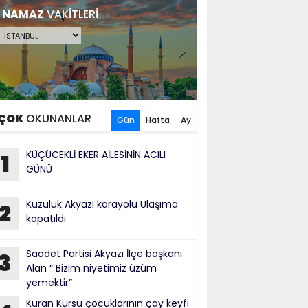
NAMAZ
VAKİTLERİ
ÇOK
OKUNANLAR
Gün
Hafta
Ay
KÜÇÜCEKLİ EKER AİLESİNİN ACILI
1
GÜNÜ
Kuzuluk Akyazı karayolu Ulaşıma
2
kapatıldı
Saadet Partisi Akyazı İlçe başkanı
3
Alan “ Bizim niyetimiz üzüm
yemektir”
Kuran Kursu çocuklarının çay keyfi