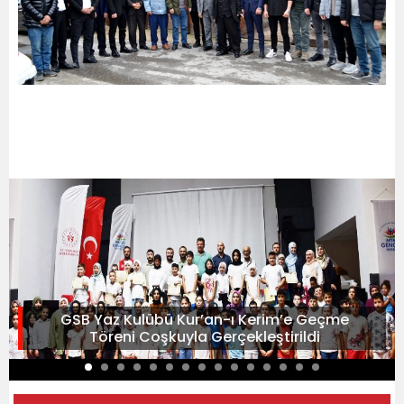
GSB Yaz Kulübü Kur’an-ı Kerim’e Geçme
Töreni Coşkuyla Gerçekleştirildi