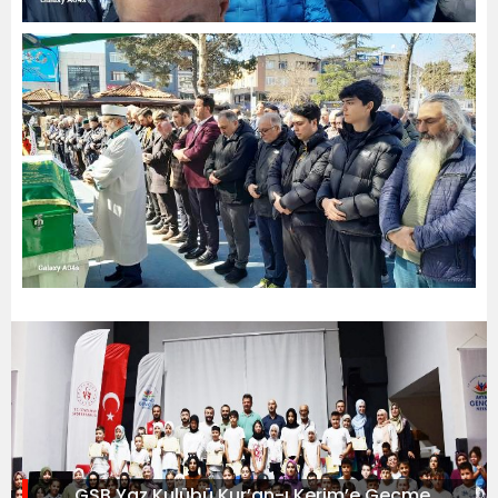
GSB Yaz Kulübü Kur’an-ı Kerim’e Geçme