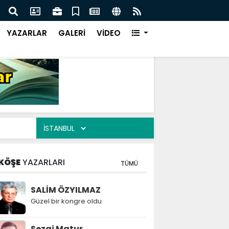
KER AİLESİNİN ACILI GÜNÜ
EMEK
YAZARLAR
GALERİ
VİDEO
KÖŞE
YAZARLARI
TÜMÜ
SALİM ÖZYILMAZ
Güzel bir kongre oldu
Sezai Matur