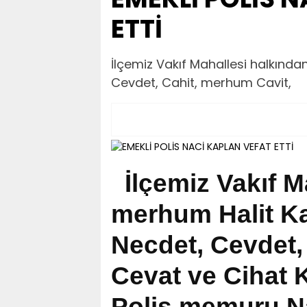
ETTİ
​​​​​​​İlçemiz Vakıf Mahallesi halk
Cevdet, Cahit, merhum Cavit,
İlçemiz Vakıf M
merhum Halit Ka
Necdet, Cevdet,
Cevat ve Cihat K
Polis memuru Na