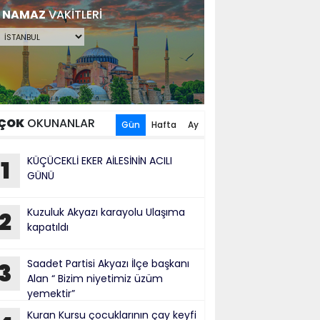
NAMAZ
VAKİTLERİ
ÇOK
OKUNANLAR
Gün
Hafta
Ay
KÜÇÜCEKLİ EKER AİLESİNİN ACILI
1
GÜNÜ
Kuzuluk Akyazı karayolu Ulaşıma
2
kapatıldı
Saadet Partisi Akyazı İlçe başkanı
3
Alan “ Bizim niyetimiz üzüm
yemektir”
Kuran Kursu çocuklarının çay keyfi