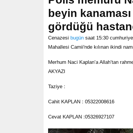
beyin kanaması 
gördüğü hastane
Cenazesi
bugün
saat 15:30 cumhuriyet
Mahallesi Camii'nde kılına
n
ikindi nam
Merhum Naci Kaplan’a Allah’tan rahmet
AKYAZI
Taziye :
Cahit KAPLAN : 05322008616
Cevat KAPLAN :05326927107