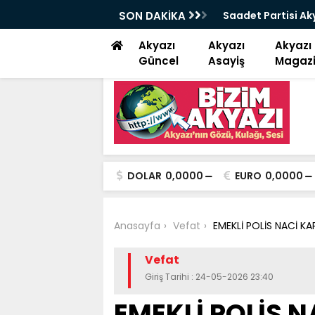
çe başkanı Alan “ Bizim niyetimiz üzüm
SON DAKİKA
Kuzuluk Akyazı ka
Akyazı
Akyazı
Akyazı
Güncel
Asayiş
Magaz
DOLAR
0,0000
EURO
0,0000
Anasayfa
Vefat
EMEKLİ POLİS NACİ KA
Vefat
Giriş Tarihi : 24-05-2026 23:40
EMEKLİ POLİS 