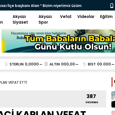
rayolu Ulaşıma kapatıldı
KÜÇÜCEKLİ E
Akyazı
Akyazı
Vefat
Videolar
Eğitim
in
Siyaset
Spor
STERLIN
0,0000
ALTIN
000,00
BİST
00.000
PLAN VEFAT ETTİ
387
OKUNMA
NACİ KAPLAN VEFAT