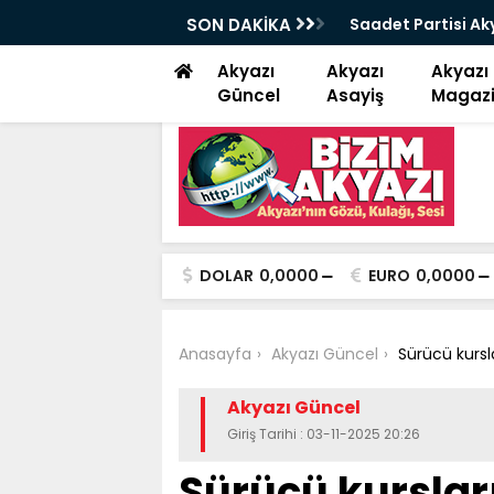
çe başkanı Alan “ Bizim niyetimiz üzüm
SON DAKİKA
Kuzuluk Akyazı ka
Akyazı
Akyazı
Akyazı
Güncel
Asayiş
Magaz
DOLAR
0,0000
EURO
0,0000
Anasayfa
Akyazı Güncel
Sürücü kursla
Akyazı Güncel
Giriş Tarihi : 03-11-2025 20:26
Sürücü kursları