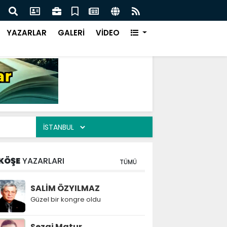
KER AİLESİNİN ACILI GÜNÜ
EMEK
YAZARLAR
GALERİ
VİDEO
KÖŞE
YAZARLARI
TÜMÜ
SALİM ÖZYILMAZ
Güzel bir kongre oldu
Sezai Matur