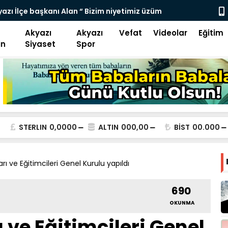
rayolu Ulaşıma kapatıldı
KÜÇÜCEKLİ E
Akyazı
Akyazı
Vefat
Videolar
Eğitim
in
Siyaset
Spor
STERLIN
0,0000
ALTIN
000,00
BİST
00.000
rı ve Eğitimcileri Genel Kurulu yapıldı
690
OKUNMA
 ve Eğitimcileri Genel