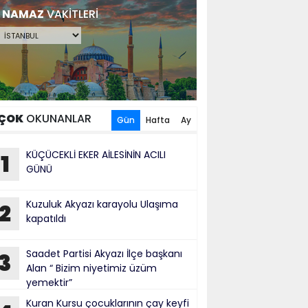
NAMAZ
VAKİTLERİ
ÇOK
OKUNANLAR
Gün
Hafta
Ay
KÜÇÜCEKLİ EKER AİLESİNİN ACILI
1
GÜNÜ
Kuzuluk Akyazı karayolu Ulaşıma
2
kapatıldı
Saadet Partisi Akyazı İlçe başkanı
3
Alan “ Bizim niyetimiz üzüm
yemektir”
Kuran Kursu çocuklarının çay keyfi