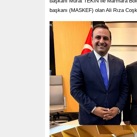
başkanı Murat TEKİN ile Marmara Bölg
başkanı (MASKEF) olan Ali Rıza Coşku