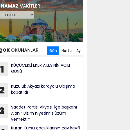
NAMAZ
VAKİTLERİ
ÇOK
OKUNANLAR
Gün
Hafta
Ay
KÜÇÜCEKLİ EKER AİLESİNİN ACILI
1
GÜNÜ
Kuzuluk Akyazı karayolu Ulaşıma
2
kapatıldı
Saadet Partisi Akyazı İlçe başkanı
3
Alan “ Bizim niyetimiz üzüm
yemektir”
Kuran Kursu çocuklarının çay keyfi