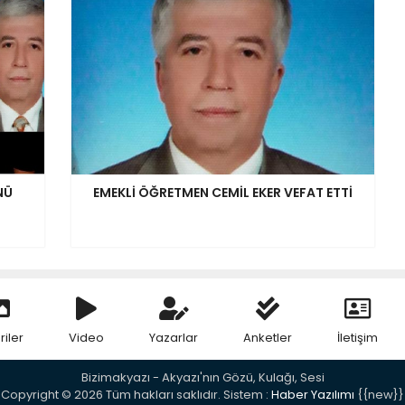
NÜ
EMEKLİ ÖĞRETMEN CEMİL EKER VEFAT ETTİ
riler
Video
Yazarlar
Anketler
İletişim
Bizimakyazı - Akyazı'nın Gözü, Kulağı, Sesi
Copyright © 2026 Tüm hakları saklıdır. Sistem :
Haber Yazılımı
{{new}}