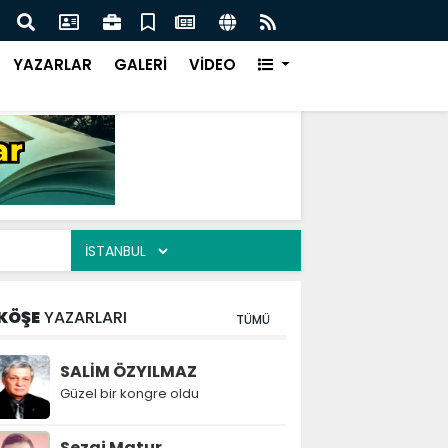
KER AİLESİNİN ACILI GÜNÜ
EMEK
YAZARLAR
GALERİ
VİDEO
KÖŞE
YAZARLARI
TÜMÜ
SALİM ÖZYILMAZ
Güzel bir kongre oldu
Sezai Matur