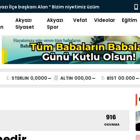
rayolu Ulaşıma kapatıldı
KÜÇÜCEKLİ E
Akyazı
Akyazı
Vefat
Videolar
Eğitim
in
Siyaset
Spor
STERLIN
0,0000
ALTIN
000,00
BİST
00.000
916
OKUNMA
nedir