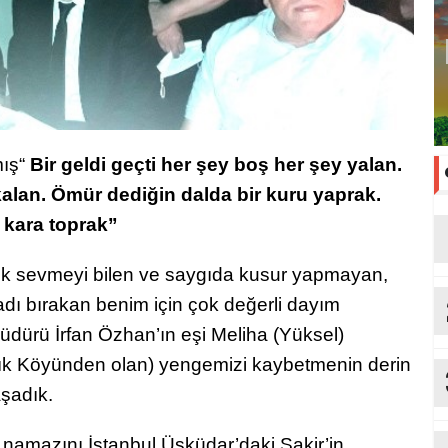
mış“
Bir geldi geçti her şey boş her şey yalan.
alan. Ömür dediğin dalda bir kuru yaprak.
kara toprak”
çok sevmeyi bilen ve saygıda kusur yapmayan,
adı bırakan benim için çok değerli dayım
ürü İrfan Özhan’ın eşi Meliha (Yüksel)
ık Köyünden olan) yengemizi kaybetmenin derin
aşadık.
namazını İstanbul Üsküdar’daki Şakir’in