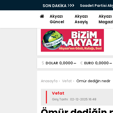
çe başkanı Alan “ Bizim niyetimiz üzüm
SON DAKİKA
Kuzuluk Akyazı ka
Akyazı
Akyazı
Akyazı
Güncel
Asayiş
Magaz
DOLAR
0,0000
EURO
0,0000
Anasayfa
Vefat
Ömür dediğin nedir
Vefat
Giriş Tarihi : 02-12-2025 16:48
Ömür dediğin 