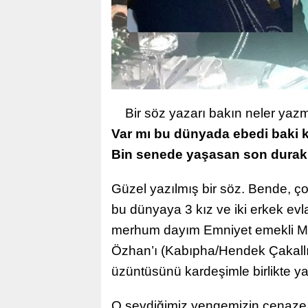
Bir söz yazarı bakın neler yaz
Var mı bu dünyada ebedi baki k
Bin senede yaşasan son durak 
Güzel yazılmış bir söz. Bende, 
bu dünyaya 3 kız ve iki erkek evl
merhum dayım Emniyet emekli Müd
Özhan’ı (Kabıpha/Hendek Çakall
üzüntüsünü kardeşimle birlikte y
O sevdiğimiz yengemizin cenaze 