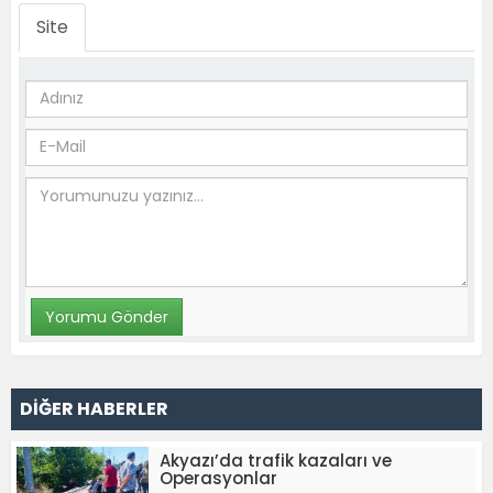
Site
DİĞER HABERLER
Akyazı’da trafik kazaları ve
Operasyonlar