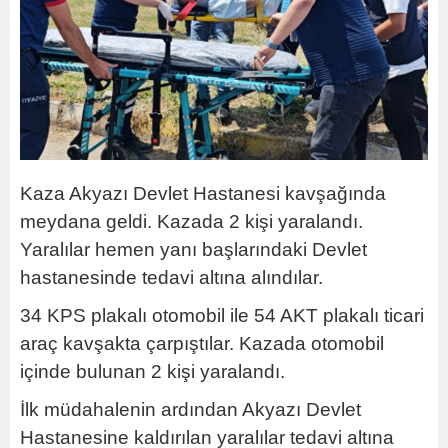
Kaza Akyazı Devlet Hastanesi kavşağında
meydana geldi. Kazada 2 kişi yaralandı.
Yaralılar hemen yanı başlarındaki Devlet
hastanesinde tedavi altına alındılar.
34 KPS plakalı otomobil ile 54 AKT plakalı ticari
araç kavşakta çarpıştılar. Kazada otomobil
içinde bulunan 2 kişi yaralandı.
İlk müdahalenin ardından Akyazı Devlet
Hastanesine kaldırılan yaralılar tedavi altına