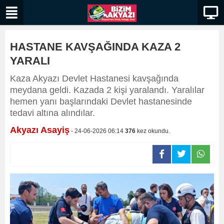
HASTANE KAVŞAĞINDA KAZA 2
YARALI
​​​​​​​Kaza Akyazı Devlet Hastanesi kavşağında
meydana geldi. Kazada 2 kişi yaralandı. Yaralılar
hemen yanı başlarındaki Devlet hastanesinde
tedavi altına alındılar.
Akyazı Asayiş
- 24-06-2026 06:14
376
kez okundu.