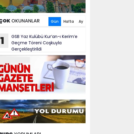
ÇOK
OKUNANLAR
Gün
Hafta
Ay
GSB Yaz Kulübü Kur’an-ı Kerim’e
1
Geçme Töreni Coşkuyla
Gerçekleştirildi