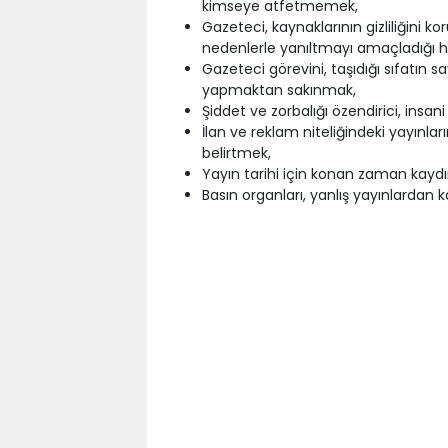
kimseye atfetmemek,
Gazeteci, kaynaklarının gizliliğini 
nedenlerle yanıltmayı amaçladığı ha
Gazeteci görevini, taşıdığı sıfatın
yapmaktan sakınmak,
Şiddet ve zorbalığı özendirici, insa
İlan ve reklam niteliğindeki yayınla
belirtmek,
Yayın tarihi için konan zaman kayd
Basın organları, yanlış yayınlarda