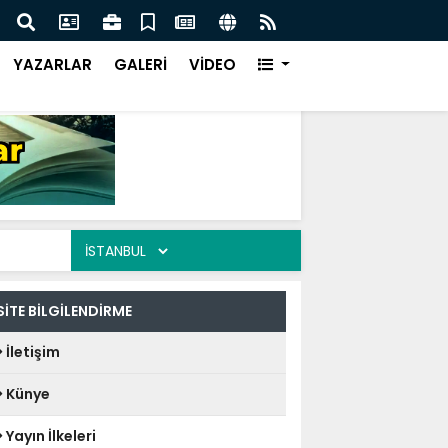
isi Akyazı İlçe başkanı Alan “ Bizim niyetimiz üzüm
Kuzu
YAZARLAR
GALERİ
VİDEO
SİTE BİLGİLENDİRME
İletişim
Künye
Yayın İlkeleri