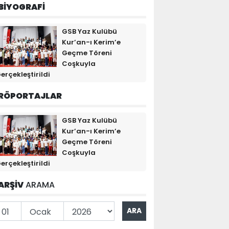
BİYOGRAFİ
GSB Yaz Kulübü
Kur’an-ı Kerim’e
Geçme Töreni
Coşkuyla
erçekleştirildi
RÖPORTAJLAR
GSB Yaz Kulübü
Kur’an-ı Kerim’e
Geçme Töreni
Coşkuyla
erçekleştirildi
ARŞİV
ARAMA