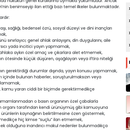
nda hukukun genel kurallarına uymakla yükümlüdür. Ancak
’nin benimseyip ilan ettiği bazı temel ilkeler bulunmaktadır.
ardır:
 yaşı, sağlığı, bedensel özrü, sosyal düzeyi ve dini inançları
ak,
sınırlayıcı; genel ahlak anlayışını, din duygularını, aile
sıcı yada incitici yayın yapmamak,
 ahlaka aykırı özel amaç ve çıkarlara alet etmemek,
larının ötesinde küçük düşüren, aşağılayan veya iftira niteliği
rının gerektirdiği durumlar dışında, yayın konusu yapmamak,
rı içinde bulunan haberler, soruşturulmaksızın veya
ınlamamak,
ler, kamu yararı ciddi bir biçimde gerektirmedikçe
 tamamlanmadan o basın organının özel çabalarla
asın organı tarafından kendi ürünüymüş gibi kamuoyuna
ürünlerin kaynağının belirtilmesine özen göstermek,
enmedikçe hiç kimse “suçlu” ilan etmemek,
rçek olduğuna inandırıcı makul nedenler bulunmadıkça