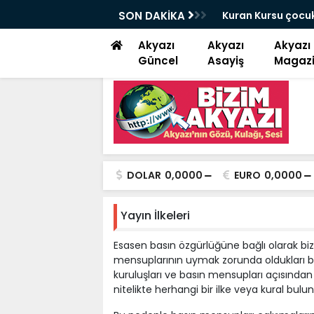
AR PAZARIN KRALI OLMAYA DEVAM EDİYOR
SON DAKİKA
Kuran Kursu çocuk
Akyazı
Akyazı
Akyazı
Güncel
Asayiş
Magaz
DOLAR
0,0000
EURO
0,0000
Yayın İlkeleri
Esasen basın özgürlüğüne bağlı olarak bi
mensuplarının uymak zorunda oldukları bel
kuruluşları ve basın mensupları açısından
nitelikte herhangi bir ilke veya kural bu