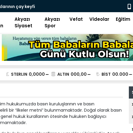
larının çay keyfi
Saadet Part
yemektir”
Akyazı
Akyazı
Vefat
Videolar
Eğitim
in
Siyaset
Spor
STERLIN
0,0000
ALTIN
000,00
BİST
00.000
zim hukukumuzda basın kuruluşlarının ve basın
irli bir “ilkeler metni” bulunmamaktadır. Doğal olarak basın
 genel hukuk kurallarının ötesinde hukuken bağlayıcı
lunmamaktadır.