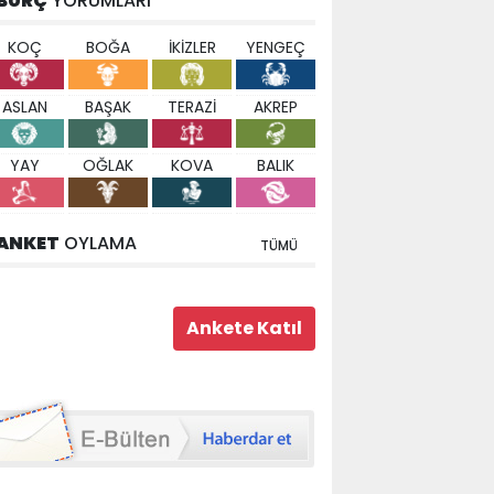
BURÇ
YORUMLARI
KOÇ
BOĞA
İKİZLER
YENGEÇ
ASLAN
BAŞAK
TERAZİ
AKREP
YAY
OĞLAK
KOVA
BALIK
ANKET
OYLAMA
TÜMÜ