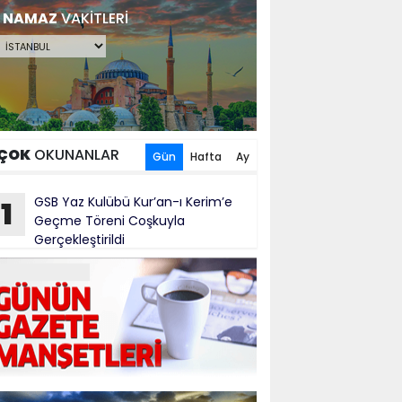
NAMAZ
VAKİTLERİ
ÇOK
OKUNANLAR
Gün
Hafta
Ay
GSB Yaz Kulübü Kur’an-ı Kerim’e
1
Geçme Töreni Coşkuyla
Gerçekleştirildi