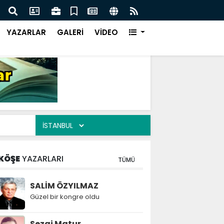
azı karayolu Ulaşıma kapatıldı
KÜÇÜ
YAZARLAR
GALERİ
VİDEO
KÖŞE
YAZARLARI
TÜMÜ
SALİM ÖZYILMAZ
Güzel bir kongre oldu
Sezai Matur