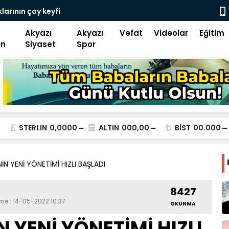
azı İlçe başkanı Alan “ Bizim niyetimiz üzüm
Kuzuluk Aky
Akyazı
Akyazı
Vefat
Videolar
Eğitim
in
Siyaset
Spor
STERLIN
0,0000
ALTIN
000,00
BİST
00.000
İN YENİ YÖNETİMİ HIZLI BAŞLADI
8427
eme : 14-05-2022 10:37
OKUNMA
 YENİ YÖNETİMİ HIZLI