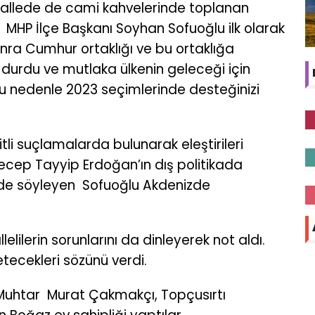
hallede de cami kahvelerinde toplanan
MHP İlçe Başkanı Soyhan Sofuoğlu ilk olarak
onra Cumhur ortaklığı ve bu ortaklığa
 durdu ve mutlaka ülkenin geleceği için
bu nedenle 2023 seçimlerinde desteğinizi
li suçlamalarda bulunarak eleştirileri
ecep Tayyip Erdoğan’ın dış politikada
 de söyleyen
Sofuoğlu Akdenizde
ilerin sorunlarını da dinleyerek not aldı.
etecekleri sözünü verdi.
Muhtar
Murat Çakmakçı, Topçusırtı