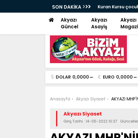
 çay keyfi
SON DAKİKA
Saadet Partisi Aky
yemektir”
Akyazı
Akyazı
Akyazı
Güncel
Asayiş
Magaz
DOLAR
0,0000
EURO
0,0000
Anasayfa
Akyazı Siyaset
AKYAZI MHP'N
Akyazı Siyaset
Giriş Tarihi : 14-05-2022 10:37 Güncell
AKYAZI MHP'NİN