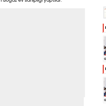
Boğaz ev sahipliği yaptılar.
G
G