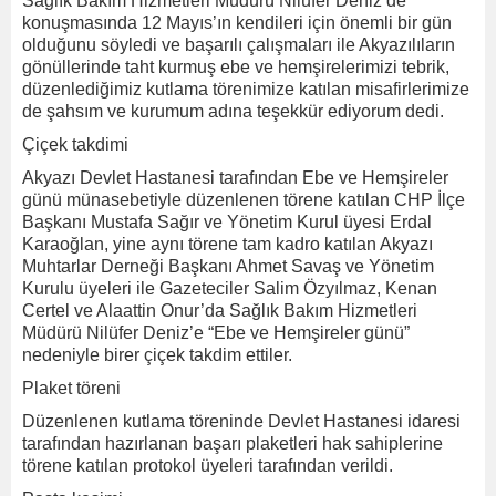
Sağlık Bakım Hizmetleri Müdürü Nilüfer Deniz’de
konuşmasında 12 Mayıs’ın kendileri için önemli bir gün
olduğunu söyledi ve başarılı çalışmaları ile Akyazılıların
gönüllerinde taht kurmuş ebe ve hemşirelerimizi tebrik,
düzenlediğimiz kutlama törenimize katılan misafirlerimize
de şahsım ve kurumum adına teşekkür ediyorum dedi.
Çiçek takdimi
Akyazı Devlet Hastanesi tarafından Ebe ve Hemşireler
günü münasebetiyle düzenlenen törene katılan CHP İlçe
Başkanı Mustafa Sağır ve Yönetim Kurul üyesi Erdal
Karaoğlan, yine aynı törene tam kadro katılan Akyazı
Muhtarlar Derneği Başkanı Ahmet Savaş ve Yönetim
Kurulu üyeleri ile Gazeteciler Salim Özyılmaz, Kenan
Certel ve Alaattin Onur’da Sağlık Bakım Hizmetleri
Müdürü Nilüfer Deniz’e “Ebe ve Hemşireler günü”
nedeniyle birer çiçek takdim ettiler.
Plaket töreni
Düzenlenen kutlama töreninde Devlet Hastanesi idaresi
tarafından hazırlanan başarı plaketleri hak sahiplerine
törene katılan protokol üyeleri tarafından verildi.